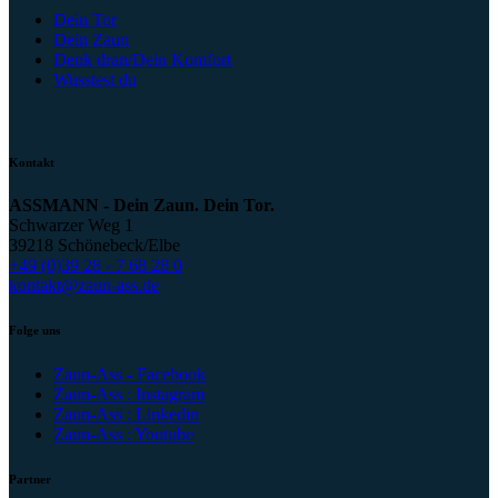
Dein Tor
Dein Zaun
Denk dran/Dein Komfort
Wusstest du
Kontakt
ASSMANN - Dein Zaun. Dein Tor.
Schwarzer Weg 1
39218 Schönebeck/Elbe
+49 (0)39 28 - 7 68 28 0
kontakt@zaun-ass.de
Folge uns
Zaun-Ass - Facebook
Zaun-Ass : Instagram
Zaun-Ass : Linkedin
Zaun-Ass : Youtube
Partner