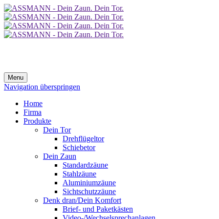
Menu
Navigation überspringen
Home
Firma
Produkte
Dein Tor
Drehflügeltor
Schiebetor
Dein Zaun
Standardzäune
Stahlzäune
Aluminiumzäune
Sichtschutzzäune
Denk dran/Dein Komfort
Brief- und Paketkästen
Video-/Wechselsprechanlagen