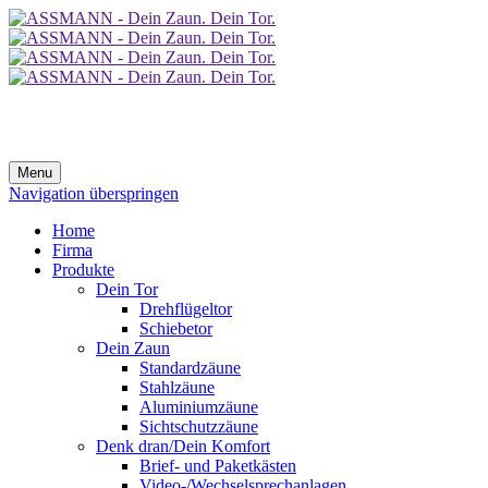
Menu
Navigation überspringen
Home
Firma
Produkte
Dein Tor
Drehflügeltor
Schiebetor
Dein Zaun
Standardzäune
Stahlzäune
Aluminiumzäune
Sichtschutzzäune
Denk dran/Dein Komfort
Brief- und Paketkästen
Video-/Wechselsprechanlagen