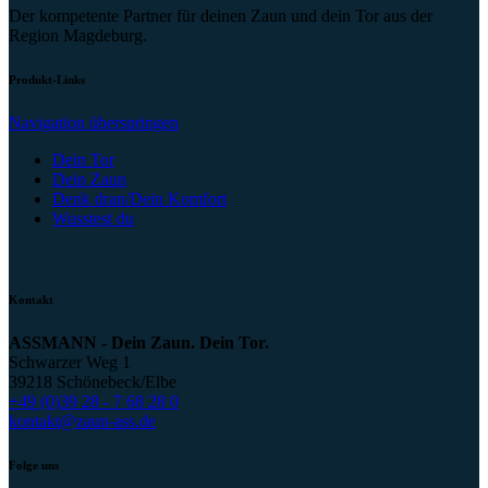
Der kompetente Partner für deinen Zaun und dein Tor aus der
Region Magdeburg.
Produkt-Links
Navigation überspringen
Dein Tor
Dein Zaun
Denk dran/Dein Komfort
Wusstest du
Kontakt
ASSMANN - Dein Zaun. Dein Tor.
Schwarzer Weg 1
39218 Schönebeck/Elbe
+49 (0)39 28 - 7 68 28 0
kontakt@zaun-ass.de
Folge uns